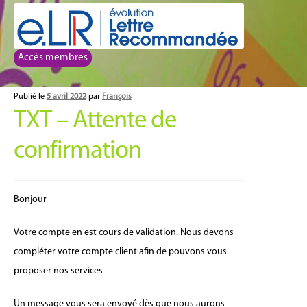
Aller
Aller
à
au
la
contenu
Accès membres
navigation
Publié le
5 avril 2022
par
François
TXT – Attente de
confirmation
Bonjour
Votre compte en est cours de validation. Nous devons
compléter votre compte client afin de pouvons vous
proposer nos services
Un message vous sera envoyé dès que nous aurons