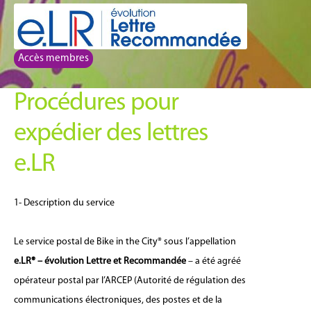
Aller
Aller
à
au
la
contenu
Accès membres
navigation
Procédures pour
expédier des lettres
e.LR
1- Description du service
Le service postal de Bike in the City® sous l’appellation
e.LR® – évolution Lettre et Recommandée
– a été agréé
opérateur postal par l’ARCEP (Autorité de régulation des
communications électroniques, des postes et de la