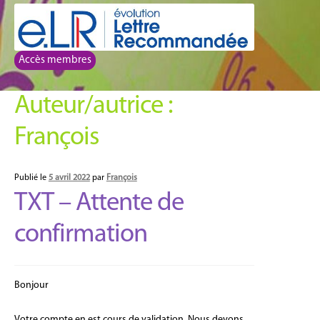
Aller
Aller
à
au
la
contenu
Accès membres
navigation
Auteur/autrice :
François
Publié le
5 avril 2022
par
François
TXT – Attente de
confirmation
Bonjour
Votre compte en est cours de validation. Nous devons